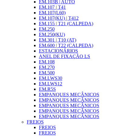
EM.103B | AUTO
EM.107 | T41
EM.107(L60)
EM.107(KU) | T412
EM.155 | T21 (CALPEDA)
EM.250
EM.250(KU)
EM.301 | T10 (AT)
EM.600 | T22 (CALPEDA)
ESTACIONÁRIOS
ANEL DE FIXAÇÃO LS
EM.108
EM.270
EM.500
EM.LWS30
EM.LWS12
EM.R5S
EMPANQUES MECÂNICOS
EMPANQUES MECÂNICOS
EMPANQUES MECÂNICOS
EMPANQUES MECÂNICOS
EMPANQUES MECÂNICOS
FREIOS
FREIOS
FREIOS