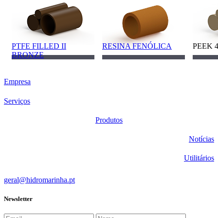
PTFE FILLED II
RESINA FENÓLICA
PEEK 
BRONZE
Empresa
Serviços
Produtos
Notícias
Utilitários
geral@hidromarinha.pt
Newsletter