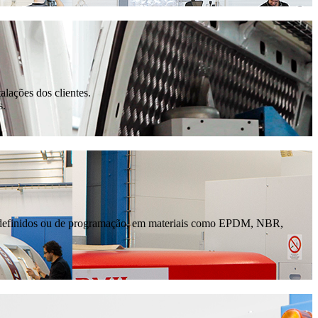
lações dos clientes.
s.
predefinidos ou de programação, em materiais como EPDM, NBR,