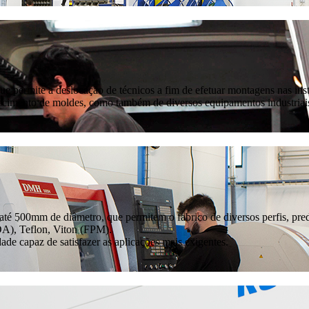
 permite a deslocação de técnicos a fim de efetuar montagens nas insta
uecimento de moldes, como também de diversos equipamentos industriai
 até 500mm de diâmetro, que permitem o fabrico de diversos perfis, 
A), Teflon, Viton (FPM).
ade capaz de satisfazer as aplicações mais exigentes.