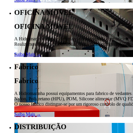
OFICINA MÓVEL
OFICINA MÓVEL
A Hidromarinha dispõe de uma viatura equipada com oficina, que
Realizamos ligações pneumáticas, hidráulicas, refrigeração/aq
Saiba Mais →
Fabrico
Fabrico
A Hidromarinha possui equipamentos para fabrico de vedantes
Nylon, Poliuretano (HPU), POM, Silicone alimentar (MVQ FD
O nosso fabrico distingue-se por um rigoroso controlo de qualid
Saiba Mais →
DISTRIBUIÇÃO