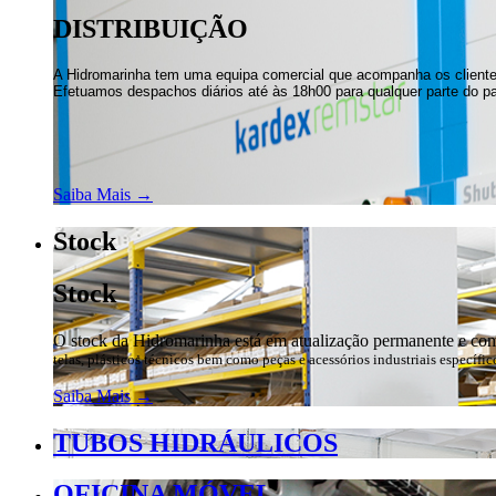
DISTRIBUIÇÃO
A Hidromarinha tem uma equipa comercial que acompanha os clientes e
Efetuamos despachos diários até às 18h00 para qualquer parte do pa
Saiba Mais →
Stock
Stock
O stock da Hidromarinha está em atualização permanente e com
telas, plásticos técnicos bem como peças e acessórios industriais específic
Saiba Mais →
TUBOS HIDRÁULICOS
OFICINA MÓVEL