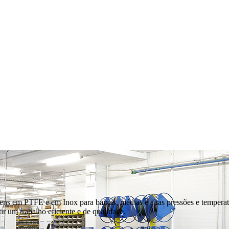
gens em PTFE e em Inox para baixas, médias e altas pressões e temperat
r um trabalho eficiente e de qualidade.