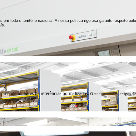
m todo o território nacional. A nossa política rigorosa garante respeito pe
ís.
preende milhares de referências normalizadas.
O stock relaciona artigos tã
os.