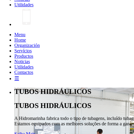
Utilidades
Menu
Home
Organización
Servícios
Productos
Noticias
Utilidades
Contactos
☰
TUBOS HIDRÁULICOS
TUBOS HIDRÁULICOS
A Hidromarinha fabrica todo o tipo de tubagens, incluído tuba
Estamos equipados com as melhores soluções de forma a garanti
Saiba Mais →