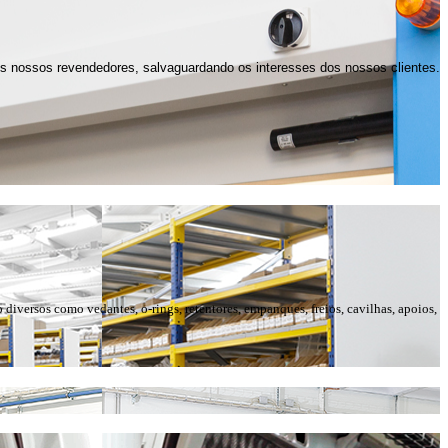
los nossos revendedores, salvaguardando os interesses dos nossos clientes.
o diversos como vedantes, o-rings, retentores, empanques, freios, cavilhas, apoios,