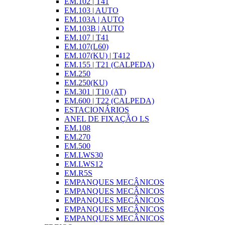
EM.102 | T41
EM.103 | AUTO
EM.103A | AUTO
EM.103B | AUTO
EM.107 | T41
EM.107(L60)
EM.107(KU) | T412
EM.155 | T21 (CALPEDA)
EM.250
EM.250(KU)
EM.301 | T10 (AT)
EM.600 | T22 (CALPEDA)
ESTACIONÁRIOS
ANEL DE FIXAÇÃO LS
EM.108
EM.270
EM.500
EM.LWS30
EM.LWS12
EM.R5S
EMPANQUES MECÂNICOS
EMPANQUES MECÂNICOS
EMPANQUES MECÂNICOS
EMPANQUES MECÂNICOS
EMPANQUES MECÂNICOS