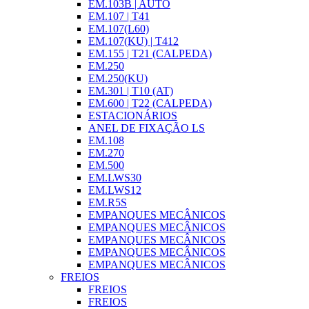
EM.103B | AUTO
EM.107 | T41
EM.107(L60)
EM.107(KU) | T412
EM.155 | T21 (CALPEDA)
EM.250
EM.250(KU)
EM.301 | T10 (AT)
EM.600 | T22 (CALPEDA)
ESTACIONÁRIOS
ANEL DE FIXAÇÃO LS
EM.108
EM.270
EM.500
EM.LWS30
EM.LWS12
EM.R5S
EMPANQUES MECÂNICOS
EMPANQUES MECÂNICOS
EMPANQUES MECÂNICOS
EMPANQUES MECÂNICOS
EMPANQUES MECÂNICOS
FREIOS
FREIOS
FREIOS