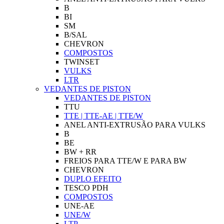
B
BI
SM
B/SAL
CHEVRON
COMPOSTOS
TWINSET
VULKS
LTR
VEDANTES DE PISTON
VEDANTES DE PISTON
TTU
TTE | TTE-AE | TTE/W
ANEL ANTI-EXTRUSÃO PARA VULKS
B
BE
BW + RR
FREIOS PARA TTE/W E PARA BW
CHEVRON
DUPLO EFEITO
TESCO PDH
COMPOSTOS
UNE-AE
UNE/W
LTP