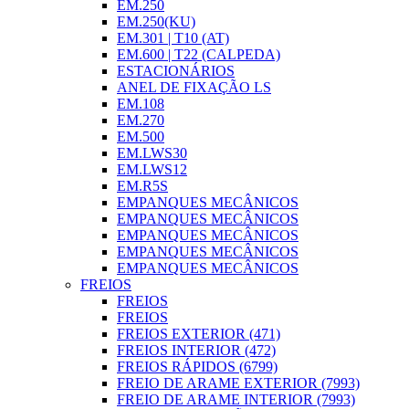
EM.250
EM.250(KU)
EM.301 | T10 (AT)
EM.600 | T22 (CALPEDA)
ESTACIONÁRIOS
ANEL DE FIXAÇÃO LS
EM.108
EM.270
EM.500
EM.LWS30
EM.LWS12
EM.R5S
EMPANQUES MECÂNICOS
EMPANQUES MECÂNICOS
EMPANQUES MECÂNICOS
EMPANQUES MECÂNICOS
EMPANQUES MECÂNICOS
FREIOS
FREIOS
FREIOS
FREIOS EXTERIOR (471)
FREIOS INTERIOR (472)
FREIOS RÁPIDOS (6799)
FREIO DE ARAME EXTERIOR (7993)
FREIO DE ARAME INTERIOR (7993)