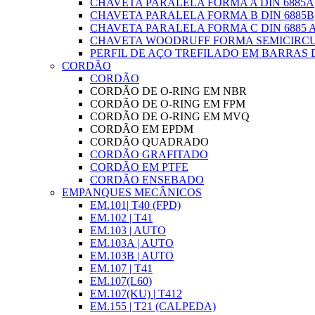
CHAVETA PARALELA FORMA A DIN 6885A
CHAVETA PARALELA FORMA B DIN 6885B
CHAVETA PARALELA FORMA C DIN 6885 
CHAVETA WOODRUFF FORMA SEMICIRCUL
PERFIL DE AÇO TREFILADO EM BARRAS D
CORDÃO
CORDÃO
CORDÃO DE O-RING EM NBR
CORDÃO DE O-RING EM FPM
CORDÃO DE O-RING EM MVQ
CORDÃO EM EPDM
CORDÃO QUADRADO
CORDÃO GRAFITADO
CORDÃO EM PTFE
CORDÃO ENSEBADO
EMPANQUES MECÂNICOS
EM.101| T40 (FPD)
EM.102 | T41
EM.103 | AUTO
EM.103A | AUTO
EM.103B | AUTO
EM.107 | T41
EM.107(L60)
EM.107(KU) | T412
EM.155 | T21 (CALPEDA)