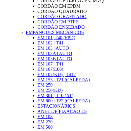
CORDÃO DE O-RING EM MVQ
CORDÃO EM EPDM
CORDÃO QUADRADO
CORDÃO GRAFITADO
CORDÃO EM PTFE
CORDÃO ENSEBADO
EMPANQUES MECÂNICOS
EM.101| T40 (FPD)
EM.102 | T41
EM.103 | AUTO
EM.103A | AUTO
EM.103B | AUTO
EM.107 | T41
EM.107(L60)
EM.107(KU) | T412
EM.155 | T21 (CALPEDA)
EM.250
EM.250(KU)
EM.301 | T10 (AT)
EM.600 | T22 (CALPEDA)
ESTACIONÁRIOS
ANEL DE FIXAÇÃO LS
EM.108
EM.270
EM.500