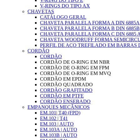
V-RING DO TIPO E
V-RINGS DO TIPO AX
CHAVETAS
CATÁLOGO GERAL
CHAVETA PARALELA FORMA A DIN 6885A
CHAVETA PARALELA FORMA B DIN 6885B
CHAVETA PARALELA FORMA C DIN 6885 
CHAVETA WOODRUFF FORMA SEMICIRCUL
PERFIL DE AÇO TREFILADO EM BARRAS D
CORDÃO
CORDÃO
CORDÃO DE O-RING EM NBR
CORDÃO DE O-RING EM FPM
CORDÃO DE O-RING EM MVQ
CORDÃO EM EPDM
CORDÃO QUADRADO
CORDÃO GRAFITADO
CORDÃO EM PTFE
CORDÃO ENSEBADO
EMPANQUES MECÂNICOS
EM.101| T40 (FPD)
EM.102 | T41
EM.103 | AUTO
EM.103A | AUTO
EM.103B | AUTO