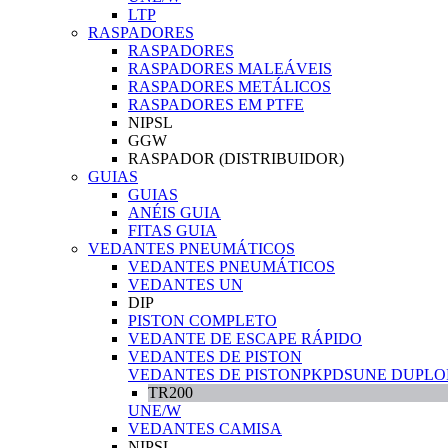
LTP
RASPADORES
RASPADORES
RASPADORES MALEÁVEIS
RASPADORES METÁLICOS
RASPADORES EM PTFE
NIPSL
GGW
RASPADOR (DISTRIBUIDOR)
GUIAS
GUIAS
ANÉIS GUIA
FITAS GUIA
VEDANTES PNEUMÁTICOS
VEDANTES PNEUMÁTICOS
VEDANTES UN
DIP
PISTON COMPLETO
VEDANTE DE ESCAPE RÁPIDO
VEDANTES DE PISTON
VEDANTES DE PISTON
PK
PDS
UNE DUPLO
TR200
UNE/W
VEDANTES CAMISA
NIPSL