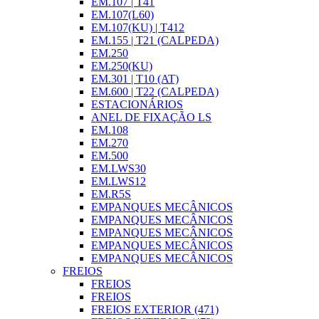
EM.107 | T41
EM.107(L60)
EM.107(KU) | T412
EM.155 | T21 (CALPEDA)
EM.250
EM.250(KU)
EM.301 | T10 (AT)
EM.600 | T22 (CALPEDA)
ESTACIONÁRIOS
ANEL DE FIXAÇÃO LS
EM.108
EM.270
EM.500
EM.LWS30
EM.LWS12
EM.R5S
EMPANQUES MECÂNICOS
EMPANQUES MECÂNICOS
EMPANQUES MECÂNICOS
EMPANQUES MECÂNICOS
EMPANQUES MECÂNICOS
FREIOS
FREIOS
FREIOS
FREIOS EXTERIOR (471)